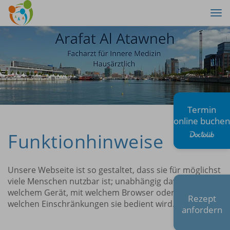
Tog
nav
Termin
online buchen
Funktionhinweise
Unsere Webseite ist so gestaltet, dass sie für möglichst
viele Menschen nutzbar ist; unabhängig davon, mit
welchem Gerät, mit welchem Browser oder mit
Rezept
welchen Einschränkungen sie bedient wird.
anfordern