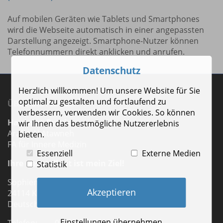
Auf mobilen Geräten wie Tablets und Smartphones
wird die Webseite automatisch in einer angepassten
Darstellung angezeigt. Smartphone-Nutzer können
Telefonnummern direkt anklicken und anrufen.
Datenschutz
Herzlich willkommen! Um unsere Website für Sie
optimal zu gestalten und fortlaufend zu
ÜBER DIE PRAXIS
verbessern, verwenden wir Cookies. So können
Hausarzt-Praxis
wir Ihnen das bestmögliche Nutzererlebnis
Arafat Al Atawneh
bieten.
FA für Innere Medizin
Essenziell
Externe Medien
Ihre Gesundheit ist mein Ziel!
Statistik
Sophienblatt 64 a
Akzeptieren
24114 Kiel
Deutschland
Einstellungen übernehmen