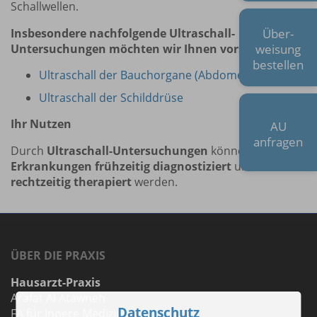
Schallwellen.
Über-
Insbesondere nachfolgende Ultraschall-
weisung
Untersuchungen möchten wir Ihnen vorstellen
bestellen
Ultraschall der Bauchorgane (Abdomen)
Ultraschall der Schilddrüse
Ihr Nutzen
AU
anfragen
Durch
Ultraschall-Untersuchungen
können
Erkrankungen frühzeitig diagnostiziert
und
rechtzeitig therapiert
werden.
ÜBER DIE PRAXIS
Hausarzt-Praxis
Arafat Al Atawneh
Datenschutz
FA für Innere Medizin