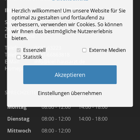
Ihre Gesundheit ist mein Ziel!
Herzlich willkommen! Um unsere Website für Sie
optimal zu gestalten und fortlaufend zu
Sophienblatt 64 a
verbessern, verwenden wir Cookies. So können
24114 Kiel
wir Ihnen das bestmögliche Nutzererlebnis
Deutschland
bieten.
Telefon:
0431-63223
Essenziell
Externe Medien
Telefax:
0431-66863818
Statistik
E-Mail:
info@kiel-hausarzt.de
Homepage:
www.kiel-hausarzt.de
Akzeptieren
SPRECHZEITEN
Einstellungen übernehmen
Montag
08:00 - 12:00
14:00 - 18:00
Dienstag
08:00 - 12:00
14:00 - 18:00
Mittwoch
08:00 - 12:00