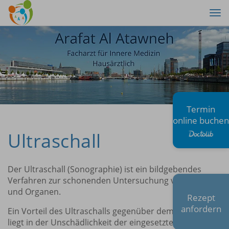
Tog
nav
Termin
online buchen
Ultraschall
Der Ultraschall (Sonographie) ist ein bildgebendes
Verfahren zur schonenden Untersuchung von Gewebe
und Organen.
Rezept
anfordern
Ein Vorteil des Ultraschalls gegenüber dem Röntgen
liegt in der Unschädlichkeit der eingesetzten