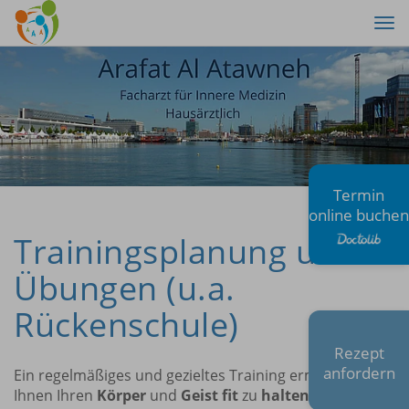
Tog
nav
Termin
online buchen
Trainingsplanung und
Übungen (u.a.
Rückenschule)
Rezept
anfordern
Ein regelmäßiges und gezieltes Training ermöglicht
Ihnen Ihren
Körper
und
Geist fit
zu
halten
sowie Ihr