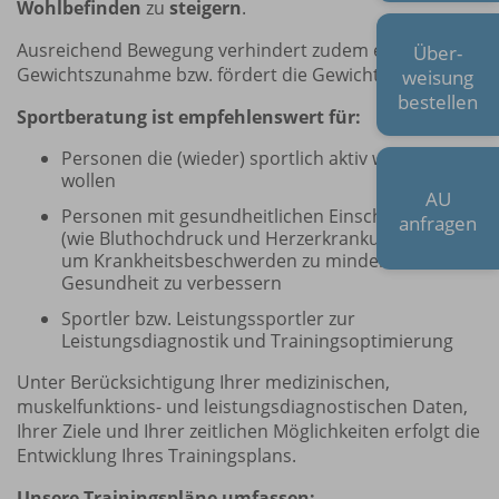
Wohlbefinden
zu
steigern
.
Ausreichend Bewegung verhindert zudem eine
Über-
Gewichtszunahme bzw. fördert die Gewichtsreduktion.
weisung
bestellen
Sportberatung ist empfehlenswert für:
Personen die (wieder) sportlich aktiv werden
wollen
AU
Personen mit gesundheitlichen Einschränkungen
anfragen
(wie Bluthochdruck und Herzerkrankungen),
um Krankheitsbeschwerden zu mindern und die
Gesundheit zu verbessern
Sportler bzw. Leistungssportler zur
Leistungsdiagnostik und Trainingsoptimierung
Unter Berücksichtigung Ihrer medizinischen,
muskelfunktions- und leistungsdiagnostischen Daten,
Ihrer Ziele und Ihrer zeitlichen Möglichkeiten erfolgt die
Entwicklung Ihres Trainingsplans.
Unsere Trainingspläne umfassen: