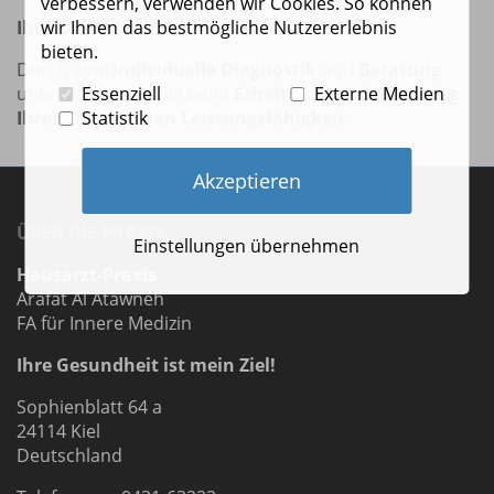
verbessern, verwenden wir Cookies. So können
wir Ihnen das bestmögliche Nutzererlebnis
Ihr Nutzen
bieten.
Durch eine
individuelle Diagnostik
und
Beratung
Essenziell
Externe Medien
unterstützen wir Sie beim
Erhalt
und der
Steigerung
Statistik
Ihrer körperlichen Leistungsfähigkeit.
Akzeptieren
ÜBER DIE PRAXIS
Einstellungen übernehmen
Hausarzt-Praxis
Arafat Al Atawneh
FA für Innere Medizin
Ihre Gesundheit ist mein Ziel!
Sophienblatt 64 a
24114 Kiel
Deutschland