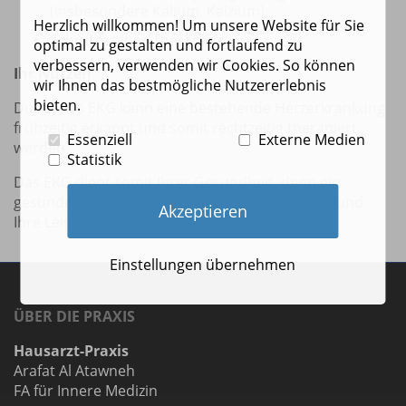
(insbesondere Kalium, Kalzium)
Herzlich willkommen! Um unsere Website für Sie
Schrittmacher-Therapie
optimal zu gestalten und fortlaufend zu
verbessern, verwenden wir Cookies. So können
Ihr Nutzen
wir Ihnen das bestmögliche Nutzererlebnis
bieten.
Durch das EKG kann eine bestehende Herzerkrankung
frühzeitig erkannt und somit rechtzeitig therapiert
Essenziell
Externe Medien
werden.
Statistik
Das EKG dient somit Ihrer Gesundheit, denn ein
gesundes Herz ist wichtig für Ihr Wohlbefinden und
Akzeptieren
Ihre Leistungsfähigkeit.
Einstellungen übernehmen
ÜBER DIE PRAXIS
Hausarzt-Praxis
Arafat Al Atawneh
FA für Innere Medizin