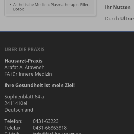
Ästhetische Medizin: Plasmatherapie, Filler,
Ihr Nutzen
Botox
Durch
Ultra
ÜBER DIE PRAXIS
Hausarzt-Praxis
Arafat Al Atawneh
FA für Innere Medizin
Ihre Gesundheit ist mein Ziel!
Sophienblatt 64 a
24114 Kiel
Deutschland
Telefon:
0431-63223
Telefax:
0431-66863818