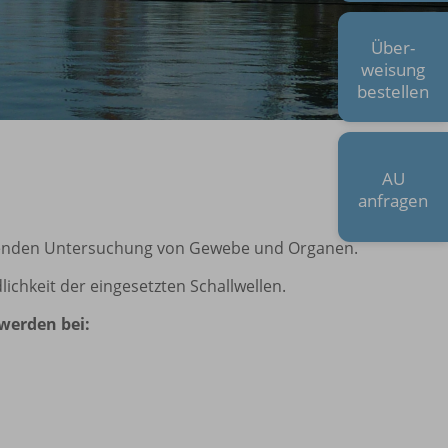
Über-
weisung
bestellen
AU
anfragen
honenden Untersuchung von Gewebe und Organen.
ichkeit der eingesetzten Schallwellen.
werden bei: