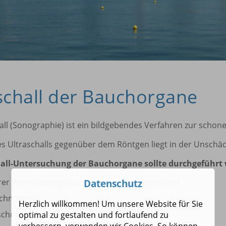
schall der Bauchorgane
all (Sonographie) ist ein bildgebendes Verfahren zur sc
des Ultraschalls gegenüber dem Röntgen liegt in der Unschädl
hall-Untersuchung der Bauchorgane sollte durchgeführt 
Datenschutz
rer Vorbelastung (u.a. Leber- und Nierenzysten)
chmerzen
Herzlich willkommen! Um unsere Website für Sie
schmerzen
optimal zu gestalten und fortlaufend zu
verbessern, verwenden wir Cookies. So können