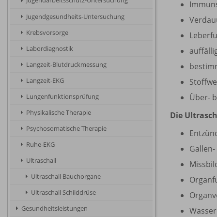
Jugendarbeitsschutz-Untersuchung
Immun
Jugendgesundheits-Untersuchung
Verdau
Krebsvorsorge
Leberf
Labordiagnostik
auffäll
Langzeit-Blutdruckmessung
bestim
Langzeit-EKG
Stoffw
Über- b
Lungenfunktionsprüfung
Physikalische Therapie
Die Ultrasc
Psychosomatische Therapie
Entzün
Ruhe-EKG
Gallen-
Ultraschall
Missbi
Ultraschall Bauchorgane
Organf
Ultraschall Schilddrüse
Organv
Gesundheitsleistungen
Wasser