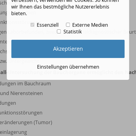
schwäche
wir Ihnen das bestmögliche Nutzererlebnis
ungsproblemen
bieten.
unktionsstörungen
Essenziell
Externe Medien
Statistik
igen Laborbefunden, zwecks differentialdiagnostischer Beur
mten Erkrankungen
Akzeptieren
echselstörungen
zw. Untergewicht
Einstellungen übernehmen
hall-Untersuchung der Bauchorgane ermöglicht den Nac
dungen im Bauchraum
 und Nierensteinen
ldungen
unktionsstörungen
eränderungen (Tumor)
einlagerung