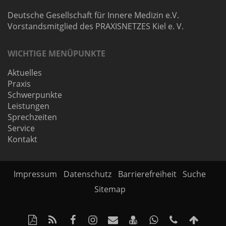
Deutsche Gesellschaft für Innere Medizin e.V.
Vorstandsmitglied des PRAXISNETZES Kiel e. V.
WICHTIGE MENÜPUNKTE
Aktuelles
Praxis
Schwerpunkte
Leistungen
Sprechzeiten
Service
Kontakt
Impressum
Datenschutz
Barrierefreiheit
Suche
Sitemap
Diese
RSS-
Facebook-
Instagram-
Per
vCard
Auf
Kontakt
Nach
Seite
Feed
Seite
Seite
Mail
speichern
Whatsapp
Telefonnu
oben