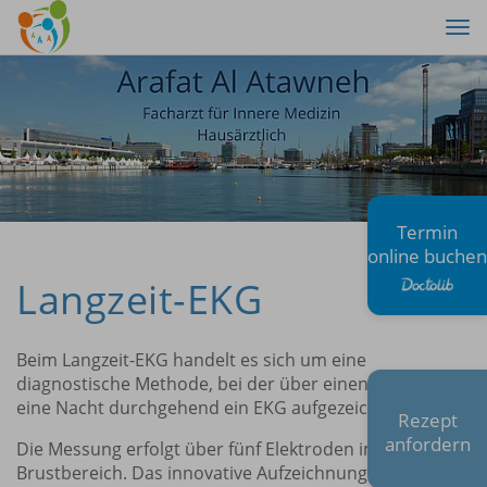
Tog
nav
Termin
online buchen
Langzeit-EKG
Beim Langzeit-EKG handelt es sich um eine
diagnostische Methode, bei der über einen Tag und
eine Nacht durchgehend ein EKG aufgezeichnet wird.
Rezept
anfordern
Die Messung erfolgt über fünf Elektroden im
Brustbereich. Das innovative Aufzeichnungsgerät ist