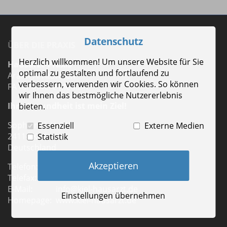
Datenschutz
ÜBER DIE PRAXIS
Herzlich willkommen! Um unsere Website für Sie
Hausarzt-Praxis
optimal zu gestalten und fortlaufend zu
Arafat Al Atawneh
verbessern, verwenden wir Cookies. So können
FA für Innere Medizin
wir Ihnen das bestmögliche Nutzererlebnis
Ihre Gesundheit ist mein Ziel!
bieten.
Sophienblatt 64 a
Essenziell
Externe Medien
24114 Kiel
Statistik
Deutschland
Akzeptieren
Telefon:
0431-63223
Telefax:
0431-66863818
E-Mail:
info@kiel-hausarzt.de
Einstellungen übernehmen
Homepage:
www.kiel-hausarzt.de